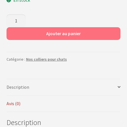
quantité
de
Collier
Ajouter au panier
chat
–
Black
Catégorie :
Nos colliers pour chats
and
Roses
Description
Avis (0)
Description